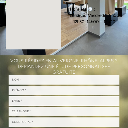
Horaires
:
Lundi au Vendredi : 9h00
– 12h30, 14h00 – 17h00
VOUS RÉSIDEZ EN AUVERGNE-RHÔNE-ALPES ?
DEMANDEZ UNE ÉTUDE PERSONNALISÉE
GRATUITE